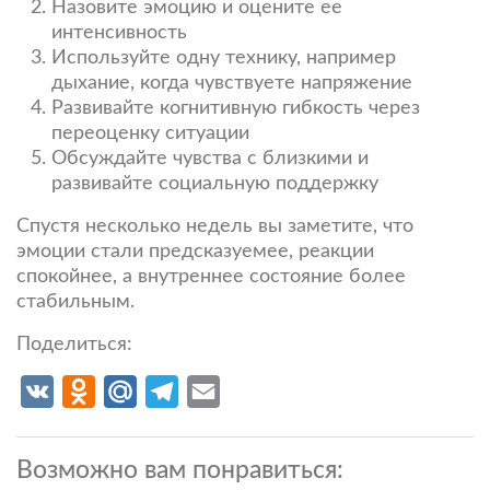
Назовите эмоцию и оцените ее
интенсивность
Используйте одну технику, например
дыхание, когда чувствуете напряжение
Развивайте когнитивную гибкость через
переоценку ситуации
Обсуждайте чувства с близкими и
развивайте социальную поддержку
Спустя несколько недель вы заметите, что
эмоции стали предсказуемее, реакции
спокойнее, а внутреннее состояние более
стабильным.
Поделиться:
VK
Odnoklassniki
Mail.Ru
Telegram
Email
Возможно вам понравиться: