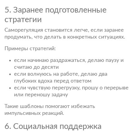
5. Заранее подготовленные
стратегии
Саморегуляция становится легче, если заранее
продумать, что делать в конкретных ситуациях.
Примеры стратегий:
если начинаю раздражаться, делаю паузу и
считаю до десяти
если волнуюсь на работе, делаю два
глубоких вдоха перед ответом
если чувствую перегрузку, прошу о перерыве
или переношу задачу
Такие шаблоны помогают избежать
импульсивных реакций.
6. Социальная поддержка