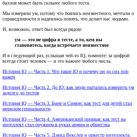
баллов может быть сильнее любого теста.
Мы измеряли ум, потому что боялись неизвестного, мечтали о
справедливости и надеялись понять, что делает нас людьми.
И, возможно, ответ был всегда рядом:
ум — это не цифра в тесте, а то, кем вы
становитесь, когда встречаете неизвестное
И в следующий раз, услышав чей-то IQ, помните: за цифрой
всегда стоит человек — и это важнее любого числа.
История IQ — Часть 1. Что такое IQ и почему он до сих пор
важен
История IQ — Часть 2. До IQ: как люди пытались измерить ум
задолго до тестов
История IQ — Часть 3. Бине и Симон: как тест для детей стал
мерилом гениальности
История IQ — Часть 4. Американский прорыв: как тест на
интеллект стал оружием в руках армии и общества
История IQ — Часть 5. Дэвид Векслер и оркестр интеллекта: